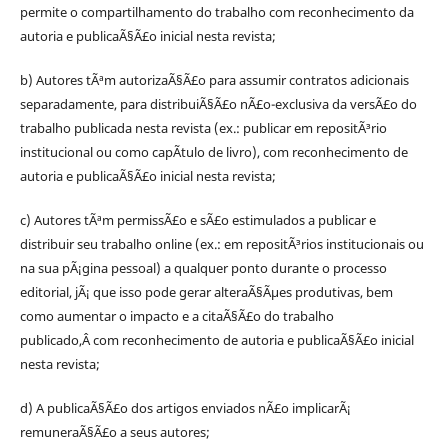
permite o compartilhamento do trabalho com reconhecimento da
autoria e publicaÃ§Ã£o inicial nesta revista;
b) Autores tÃªm autorizaÃ§Ã£o para assumir contratos adicionais
separadamente, para distribuiÃ§Ã£o nÃ£o-exclusiva da versÃ£o do
trabalho publicada nesta revista (ex.: publicar em repositÃ³rio
institucional ou como capÃ­tulo de livro), com reconhecimento de
autoria e publicaÃ§Ã£o inicial nesta revista;
c) Autores tÃªm permissÃ£o e sÃ£o estimulados a publicar e
distribuir seu trabalho online (ex.: em repositÃ³rios institucionais ou
na sua pÃ¡gina pessoal) a qualquer ponto durante o processo
editorial, jÃ¡ que isso pode gerar alteraÃ§Ãµes produtivas, bem
como aumentar o impacto e a citaÃ§Ã£o do trabalho
publicado,Â com reconhecimento de autoria e publicaÃ§Ã£o inicial
nesta revista;
d) A publicaÃ§Ã£o dos artigos enviados nÃ£o implicarÃ¡
remuneraÃ§Ã£o a seus autores;