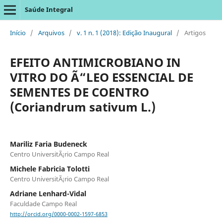
Saúde Integral
Início
/
Arquivos
/
v. 1 n. 1 (2018): Edição Inaugural
/
Artigos
EFEITO ANTIMICROBIANO IN
VITRO DO Ã“LEO ESSENCIAL DE
SEMENTES DE COENTRO
(Coriandrum sativum L.)
Mariliz Faria Budeneck
Centro UniversitÃ¡rio Campo Real
Michele Fabricia Tolotti
Centro UniversitÃ¡rio Campo Real
Adriane Lenhard-Vidal
Faculdade Campo Real
http://orcid.org/0000-0002-1597-6853