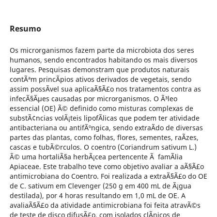
Resumo
Os microrganismos fazem parte da microbiota dos seres
humanos, sendo encontrados habitando os mais diversos
lugares. Pesquisas demonstram que produtos naturais
contÃªm princÃ­pios ativos derivados de vegetais, sendo
assim possÃ­vel sua aplicaÃ§Ã£o nos tratamentos contra as
infecÃ§Ãµes causadas por microrganismos. O Ã³leo
essencial (OE) Ã© definido como misturas complexas de
substÃ¢ncias volÃ¡teis lipofÃ­licas que podem ter atividade
antibacteriana ou antifÃºngica, sendo extraÃ­do de diversas
partes das plantas, como folhas, flores, sementes, raÃ­zes,
cascas e tubÃ©rculos. O coentro (Coriandrum sativum L.)
Ã© uma hortaliÃ§a herbÃ¡cea pertencente Ã famÃ­lia
Apiaceae. Este trabalho teve como objetivo avaliar a aÃ§Ã£o
antimicrobiana do Coentro. Foi realizada a extraÃ§Ã£o do OE
de C. sativum em Clevenger (250 g em 400 mL de Ã¡gua
destilada), por 4 horas resultando em 1,0 mL de OE. A
avaliaÃ§Ã£o da atividade antimicrobiana foi feita atravÃ©s
de teste de disco difusÃ£o, com isolados clÃ­nicos de