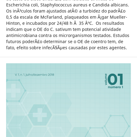
Escherichia coli, Staphylococcus aureus e Candida albicans.
Os inÃ³culos foram ajustados atÃ© a turbidez do padrÃ£o
0,5 da escala de McFarland, plaqueados em Ã¡gar Mueller-
Hinton, e incubados por 24/48 h Ã 35 ÂºC. Os resultados
indicam que o OE do C. sativum tem potencial atividade
antimicrobiana contra os microrganismos testados. Estudos
futuros poderÃ£o determinar se o OE de coentro tem, de
fato, efeito sobre infecÃ§Ãµes causadas por estes agentes.