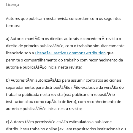
Licença
Autores que publicam nesta revista concordam com os seguintes
termos:
a) Autores mantÃ©m os direitos autorais e concedem Ã revista o
direito de primeira publicaÃ§Ã£o, com o trabalho simultaneamente
licenciado sob a
LicenÃ§a Creative Commons Attribution
que
permite o compartilhamento do trabalho com reconhecimento da
autoria e publicaÃ§Ã£o inicial nesta revista;
b) Autores tÃªm autorizaÃ§Ã£o para assumir contratos adicionais
separadamente, para distribuiÃ§Ã£o nÃ£o-exclusiva da versÃ£o do
trabalho publicada nesta revista (ex.: publicar em repositÃ³rio
institucional ou como capÃ­tulo de livro), com reconhecimento de
autoria e publicaÃ§Ã£o inicial nesta revista;
c) Autores tÃªm permissÃ£o e sÃ£o estimulados a publicar e
distribuir seu trabalho online (ex.: em repositÃ³rios institucionais ou