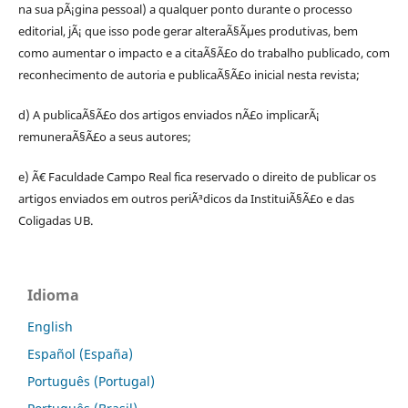
na sua pÃ¡gina pessoal) a qualquer ponto durante o processo
editorial, jÃ¡ que isso pode gerar alteraÃ§Ãµes produtivas, bem
como aumentar o impacto e a citaÃ§Ã£o do trabalho publicado, com
reconhecimento de autoria e publicaÃ§Ã£o inicial nesta revista;
d) A publicaÃ§Ã£o dos artigos enviados nÃ£o implicarÃ¡
remuneraÃ§Ã£o a seus autores;
e) Ã€ Faculdade Campo Real fica reservado o direito de publicar os
artigos enviados em outros periÃ³dicos da InstituiÃ§Ã£o e das
Coligadas UB.
Idioma
English
Español (España)
Português (Portugal)