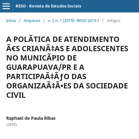
RESO - Revista de Estudos Sociais
Início
/
Arquivos
/
v. 2 n. 1 (2019): RESO 2019.1
/
Artigos
A POLÃTICA DE ATENDIMENTO
Ã€S CRIANÃ‡AS E ADOLESCENTES
NO MUNICÃPIO DE
GUARAPUAVA/PR E A
PARTICIPAÃ‡ÃƒO DAS
ORGANIZAÃ‡Ã•ES DA SOCIEDADE
CIVIL
Raphael de Paula Ribas
UEPG