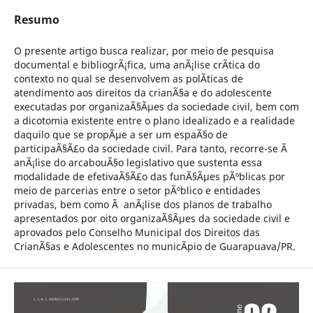
Resumo
O presente artigo busca realizar, por meio de pesquisa
documental e bibliogrÃ¡fica, uma anÃ¡lise crÃ­tica do
contexto no qual se desenvolvem as polÃ­ticas de
atendimento aos direitos da crianÃ§a e do adolescente
executadas por organizaÃ§Ãµes da sociedade civil, bem com
a dicotomia existente entre o plano idealizado e a realidade
daquilo que se propÃµe a ser um espaÃ§o de
participaÃ§Ã£o da sociedade civil. Para tanto, recorre-se Ã
anÃ¡lise do arcabouÃ§o legislativo que sustenta essa
modalidade de efetivaÃ§Ã£o das funÃ§Ãµes pÃºblicas por
meio de parcerias entre o setor pÃºblico e entidades
privadas, bem como Ã anÃ¡lise dos planos de trabalho
apresentados por oito organizaÃ§Ãµes da sociedade civil e
aprovados pelo Conselho Municipal dos Direitos das
CrianÃ§as e Adolescentes no municÃ­pio de Guarapuava/PR.