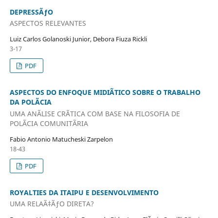
DEPRESSÃƒO
ASPECTOS RELEVANTES
Luiz Carlos Golanoski Junior, Debora Fiuza Rickli
3-17
PDF
ASPECTOS DO ENFOQUE MIDIÃTICO SOBRE O TRABALHO
DA POLÃCIA
UMA ANÃLISE CRÃTICA COM BASE NA FILOSOFIA DE
POLÃCIA COMUNITÃRIA
Fabio Antonio Matucheski Zarpelon
18-43
PDF
ROYALTIES DA ITAIPU E DESENVOLVIMENTO
UMA RELAÃ‡ÃƒO DIRETA?