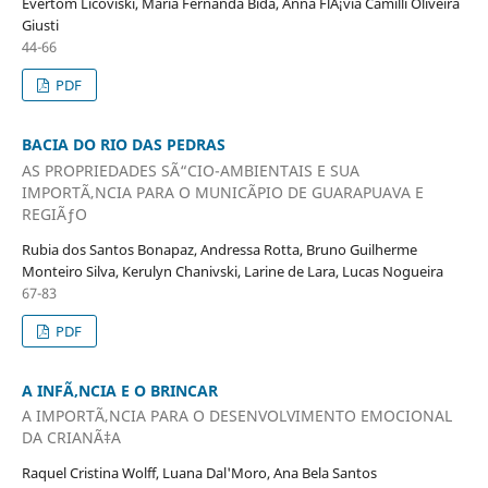
Evertom Licoviski, Maria Fernanda Bida, Anna FlÃ¡via Camilli Oliveira
Giusti
44-66
PDF
BACIA DO RIO DAS PEDRAS
AS PROPRIEDADES SÃ“CIO-AMBIENTAIS E SUA
IMPORTÃ‚NCIA PARA O MUNICÃPIO DE GUARAPUAVA E
REGIÃƒO
Rubia dos Santos Bonapaz, Andressa Rotta, Bruno Guilherme
Monteiro Silva, Kerulyn Chanivski, Larine de Lara, Lucas Nogueira
67-83
PDF
A INFÃ‚NCIA E O BRINCAR
A IMPORTÃ‚NCIA PARA O DESENVOLVIMENTO EMOCIONAL
DA CRIANÃ‡A
Raquel Cristina Wolff, Luana Dal'Moro, Ana Bela Santos