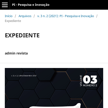
PI - Pesquisa e Inovação
Início
/
Arquivos
/
v. 3 n. 2 (2021): PI - Pesquisa e Inovação
/
Expediente
EXPEDIENTE
admin revista