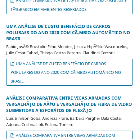
ANÃLISE COMPARATIVA DE LÃƒ DE ROCHA COMO ISOLANTE
TÃ‰RMICO EM AMBIENTES RESFRIADOS
UMA ANÃLISE DE CUSTO BENEFÃCIO DE CARROS
POLURAES DO ANO 2020 COM CÃ‚MBIO AUTOMÃTICO NO
BRASIL
Fabio JosÃ© Brustolin Filho Mendes, Jessica HipÃ³lito Vasconcelos,
Julio Cesar Cabral, Thiago Castro Bezerra, Claudinei Cerconi
UMA ANÃLISE DE CUSTO BENEFÃCIO DE CARROS
POPULARES DO ANO 2020 COM CÃ‚MBIO AUTOMÃTICO NO
BRASIL
ANÃLISE COMPARATIVA ENTRE VIGAS ARMADAS COM
VERGALHÃƒO DE AÃ‡O E VERGALHÃƒO DE FIBRA DE VIDRO
SUBMETIDAS A ESFORÃ‡OS DE FLEXÃƒO
Luis Irinilson Goba, Andreza Frare, Barbara Pergher Dala Costa,
Adriana Cristina Loli, Poliana Tonieto
ANÃLISE COMPARATIVA ENTRE VIGAS ARMADAS COM