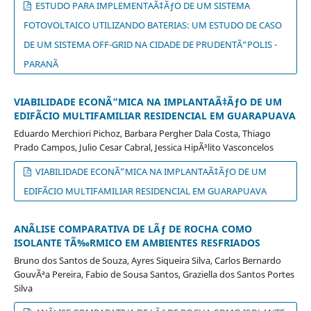
ESTUDO PARA IMPLEMENTAÃ‡ÃƒO DE UM SISTEMA
FOTOVOLTAICO UTILIZANDO BATERIAS: UM ESTUDO DE CASO
DE UM SISTEMA OFF-GRID NA CIDADE DE PRUDENTÃ“POLIS -
PARANÃ
VIABILIDADE ECONÃ”MICA NA IMPLANTAÃ‡ÃƒO DE UM
EDIFÃCIO MULTIFAMILIAR RESIDENCIAL EM GUARAPUAVA
Eduardo Merchiori Pichoz, Barbara Pergher Dala Costa, Thiago
Prado Campos, Julio Cesar Cabral, Jessica HipÃ³lito Vasconcelos
VIABILIDADE ECONÃ”MICA NA IMPLANTAÃ‡ÃƒO DE UM
EDIFÃCIO MULTIFAMILIAR RESIDENCIAL EM GUARAPUAVA
ANÃLISE COMPARATIVA DE LÃƒ DE ROCHA COMO
ISOLANTE TÃ‰RMICO EM AMBIENTES RESFRIADOS
Bruno dos Santos de Souza, Ayres Siqueira Silva, Carlos Bernardo
GouvÃªa Pereira, Fabio de Sousa Santos, Graziella dos Santos Portes
Silva