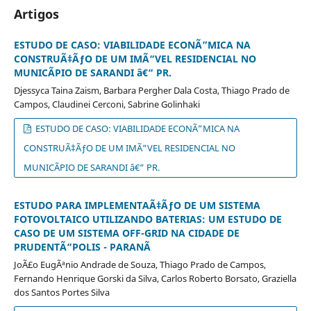
Artigos
ESTUDO DE CASO: VIABILIDADE ECONÃ”MICA NA
CONSTRUÃ‡ÃƒO DE UM IMÃ“VEL RESIDENCIAL NO
MUNICÃPIO DE SARANDI â€“ PR.
Djessyca Taina Zaism, Barbara Pergher Dala Costa, Thiago Prado de
Campos, Claudinei Cerconi, Sabrine Golinhaki
ESTUDO DE CASO: VIABILIDADE ECONÃ”MICA NA
CONSTRUÃ‡ÃƒO DE UM IMÃ“VEL RESIDENCIAL NO
MUNICÃPIO DE SARANDI â€“ PR.
ESTUDO PARA IMPLEMENTAÃ‡ÃƒO DE UM SISTEMA
FOTOVOLTAICO UTILIZANDO BATERIAS: UM ESTUDO DE
CASO DE UM SISTEMA OFF-GRID NA CIDADE DE
PRUDENTÃ“POLIS - PARANÃ
JoÃ£o EugÃªnio Andrade de Souza, Thiago Prado de Campos,
Fernando Henrique Gorski da Silva, Carlos Roberto Borsato, Graziella
dos Santos Portes Silva