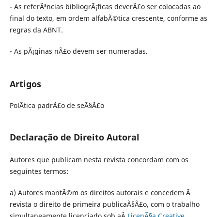
- As referÃªncias bibliogrÃ¡ficas deverÃ£o ser colocadas ao
final do texto, em ordem alfabÃ©tica crescente, conforme as
regras da ABNT.
- As pÃ¡ginas nÃ£o devem ser numeradas.
Artigos
PolÃ­tica padrÃ£o de seÃ§Ã£o
Declaração de Direito Autoral
Autores que publicam nesta revista concordam com os
seguintes termos:
a) Autores mantÃ©m os direitos autorais e concedem Ã
revista o direito de primeira publicaÃ§Ã£o, com o trabalho
simultaneamente licenciado sob aÂ
LicenÃ§a Creative