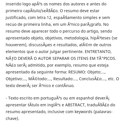
inserido logo apÃ³s os nomes dos autores e antes do
primeiro capÃ­tulo/seÃ§Ã£o. O resumo deve estar
justificado, com letra 12, espaÃ§amento simples e sem
recuo de primeira linha, em um Ãºnico parÃ¡grafo. No
resumo deve aparecer todo o percurso do artigo, sendo
apresentado objeto, objetivos, metodologia, hipÃ³teses (se
houverem), discussÃµes e resultados, alÃ©m de outros
elementos que o autor julgar pertinente. ENTRETANTO,
NÃƒO DEVERÃ O AUTOR SEPARAR OS ITENS EM TÃ“PICOS.
NÃ£o serÃ¡ admitido, por exemplo, resumo que esteja
apresentado da seguinte forma: RESUMO: Objeto:...,
Objetivo:..., MÃ©todo:..., Resultado:..., ConclusÃ£o:..., etc. O
texto deverÃ¡ ser Ãºnico e contÃ­nuo.
- Texto escrito em portuguÃªs ou em espanhol deverÃ¡
apresentar tÃ­tulo em inglÃªs e ABSTRACT, traduÃ§Ã£o do
resumo apresentado, inclusive com keywords (palavras-
chave).