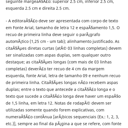
seguinte margeaÃ§Ã£o: superior 2.5 cm, inferior 2.5 cm,
esquerda 2.5 cm e direita 2.5 cm.
- A editoraÃ§Ã£o deve ser apresentada com corpo de texto
em Fonte Arial, tamanho de letra 12 e espaÃ§amento 1,5. O
recuo de primeira linha deve seguir o parÃ¡grafo
automÃ¡tico (1,25 cm - um tab); alinhamento justificado. As
citaÃ§Ãµes diretas curtas (atÃ© 03 linhas completas) devem
ser sinalizadas com aspas duplas, sem qualquer outro
destaque; as citaÃ§Ãµes longas (com mais de 03 linhas
completas) deverÃ£o ter recuo de 4 cm da margem
esquerda, fonte Arial, letra de tamanho 09 e nenhum recuo
de primeira linha. CitaÃ§Ãµes longas nÃ£o recebem aspas
duplas; entre o texto que antecede a citaÃ§Ã£o longa e o
texto que sucede a citaÃ§Ã£o longa deve haver um espaÃ§o
de 1,5 linha, em letra 12. Notas de rodapÃ© devem ser
utilizadas somente quando forem explicativas, com
numeraÃ§Ã£o contÃ­nua [arÃ¡bicos sequenciais (Ex.: 1, 2, 3,
etc.)], sempre ao final da pÃ¡gina a que se refere, com fonte