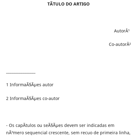
TÃTULO DO ARTIGO
AutorÂ¹
Co-autorÂ²
________________
1 InformaÃ§Ãµes autor
2 InformaÃ§Ãµes co-autor
- Os capÃ­tulos ou seÃ§Ãµes devem ser indicadas em
nÃºmero sequencial crescente, sem recuo de primeira linha,