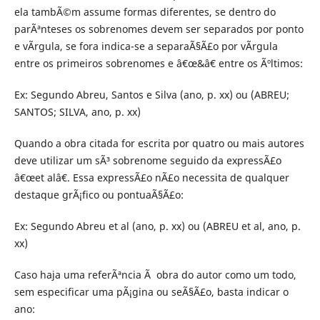
ela tambÃ©m assume formas diferentes, se dentro do
parÃªnteses os sobrenomes devem ser separados por ponto
e vÃ­rgula, se fora indica-se a separaÃ§Ã£o por vÃ­rgula
entre os primeiros sobrenomes e â€œ&â€ entre os Ãºltimos:
Ex: Segundo Abreu, Santos e Silva (ano, p. xx) ou (ABREU;
SANTOS; SILVA, ano, p. xx)
Quando a obra citada for escrita por quatro ou mais autores
deve utilizar um sÃ³ sobrenome seguido da expressÃ£o
â€œet alâ€. Essa expressÃ£o nÃ£o necessita de qualquer
destaque grÃ¡fico ou pontuaÃ§Ã£o:
Ex: Segundo Abreu et al (ano, p. xx) ou (ABREU et al, ano, p.
xx)
Caso haja uma referÃªncia Ã obra do autor como um todo,
sem especificar uma pÃ¡gina ou seÃ§Ã£o, basta indicar o
ano: