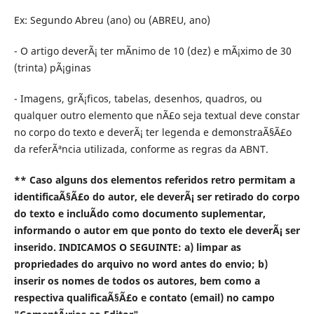
Ex: Segundo Abreu (ano) ou (ABREU, ano)
- O artigo deverÃ¡ ter mÃ­nimo de 10 (dez) e mÃ¡ximo de 30
(trinta) pÃ¡ginas
- Imagens, grÃ¡ficos, tabelas, desenhos, quadros, ou
qualquer outro elemento que nÃ£o seja textual deve constar
no corpo do texto e deverÃ¡ ter legenda e demonstraÃ§Ã£o
da referÃªncia utilizada, conforme as regras da ABNT.
** Caso alguns dos elementos referidos retro permitam a
identificaÃ§Ã£o do autor, ele deverÃ¡ ser retirado do corpo
do texto e incluÃ­do como documento suplementar,
informando o autor em que ponto do texto ele deverÃ¡ ser
inserido. INDICAMOS O SEGUINTE: a) limpar as
propriedades do arquivo no word antes do envio; b)
inserir os nomes de todos os autores, bem como a
respectiva qualificaÃ§Ã£o e contato (email) no campo