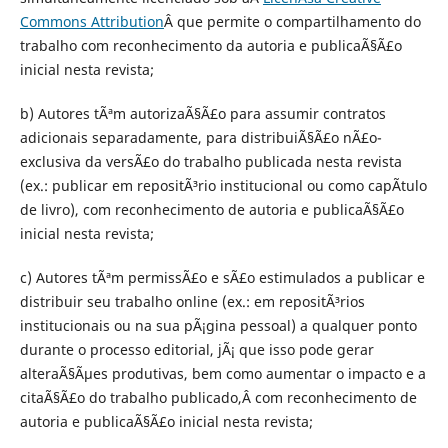
Commons Attribution
Â que permite o compartilhamento do
trabalho com reconhecimento da autoria e publicaÃ§Ã£o
inicial nesta revista;
b) Autores tÃªm autorizaÃ§Ã£o para assumir contratos
adicionais separadamente, para distribuiÃ§Ã£o nÃ£o-
exclusiva da versÃ£o do trabalho publicada nesta revista
(ex.: publicar em repositÃ³rio institucional ou como capÃ­tulo
de livro), com reconhecimento de autoria e publicaÃ§Ã£o
inicial nesta revista;
c) Autores tÃªm permissÃ£o e sÃ£o estimulados a publicar e
distribuir seu trabalho online (ex.: em repositÃ³rios
institucionais ou na sua pÃ¡gina pessoal) a qualquer ponto
durante o processo editorial, jÃ¡ que isso pode gerar
alteraÃ§Ãµes produtivas, bem como aumentar o impacto e a
citaÃ§Ã£o do trabalho publicado,Â com reconhecimento de
autoria e publicaÃ§Ã£o inicial nesta revista;