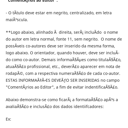
"ComentÃ¡rios ao Editor".
- O tÃ­tulo deve estar em negrito, centralizado, em letra
maiÃºscula.
**Logo abaixo, alinhado Ã direita, serÃ¡ incluÃ­do o nome
do autor em letra normal, fonte 11, sem negrito. O nome de
possÃ­veis co-autores deve ser inserido da mesma forma,
logo abaixo. O orientador, quando houver, deve ser incluÃ­
do como co-autor. Demais informaÃ§Ãµes como titulaÃ§Ã£o,
atuaÃ§Ã£o profissional, etc., deverÃ£o aparecer em nota de
rodapÃ©, com a respectiva numeraÃ§Ã£o de cada co-autor.
ESTAS INFORMAÃ‡Ã•ES DEVEÃƒO SER INSERIDAS no campo
"ComentÃ¡rios ao Editor", a fim de evitar indentificaÃ§Ã£o.
Abaixo demonstra-se como ficarÃ¡ a formataÃ§Ã£o apÃ³s a
avaliaÃ§Ã£o e inclusÃ£o dos dados identiifcadores:
Ex: